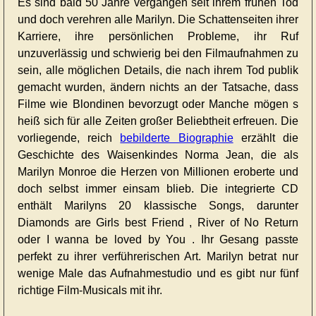
Es sind bald 50 Jahre vergangen seit ihrem frühen Tod
und doch verehren alle Marilyn. Die Schattenseiten ihrer
Karriere, ihre persönlichen Probleme, ihr Ruf
unzuverlässig und schwierig bei den Filmaufnahmen zu
sein, alle möglichen Details, die nach ihrem Tod publik
gemacht wurden, ändern nichts an der Tatsache, dass
Filme wie Blondinen bevorzugt oder Manche mögen s
heiß sich für alle Zeiten großer Beliebtheit erfreuen. Die
vorliegende, reich
bebilderte Biographie
erzählt die
Geschichte des Waisenkindes Norma Jean, die als
Marilyn Monroe die Herzen von Millionen eroberte und
doch selbst immer einsam blieb. Die integrierte CD
enthält Marilyns 20 klassische Songs, darunter
Diamonds are Girls best Friend , River of No Return
oder I wanna be loved by You . Ihr Gesang passte
perfekt zu ihrer verführerischen Art. Marilyn betrat nur
wenige Male das Aufnahmestudio und es gibt nur fünf
richtige Film-Musicals mit ihr.