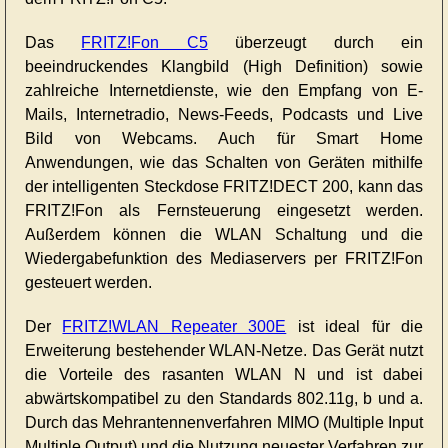
Das
FRITZ!Fon C5
überzeugt durch ein
beeindruckendes Klangbild (High Definition) sowie
zahlreiche Internetdienste, wie den Empfang von E-
Mails, Internetradio, News-Feeds, Podcasts und Live
Bild von Webcams. Auch für Smart Home
Anwendungen, wie das Schalten von Geräten mithilfe
der intelligenten Steckdose FRITZ!DECT 200, kann das
FRITZ!Fon als Fernsteuerung eingesetzt werden.
Außerdem können die WLAN Schaltung und die
Wiedergabefunktion des Mediaservers per FRITZ!Fon
gesteuert werden.
Der
FRITZ!WLAN Repeater 300E
ist ideal für die
Erweiterung bestehender WLAN-Netze. Das Gerät nutzt
die Vorteile des rasanten WLAN N und ist dabei
abwärtskompatibel zu den Standards 802.11g, b und a.
Durch das Mehrantennenverfahren MIMO (Multiple Input
Multiple Output) und die Nutzung neuester Verfahren zur