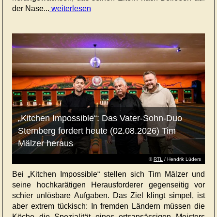
der Nase...
weiterlesen
„Kitchen Impossible“: Das Vater-Sohn-Duo
Stemberg fordert heute (02.08.2026) Tim
Mälzer heraus
©
RTL
/ Hendrik Lüders
Bei „Kitchen Impossible“ stellen sich Tim Mälzer und
seine hochkarätigen Herausforderer gegenseitig vor
schier unlösbare Aufgaben. Das Ziel klingt simpel, ist
aber extrem tückisch: In fremden Ländern müssen die
Köche die Spezialität eines ortsansässigen Meisters