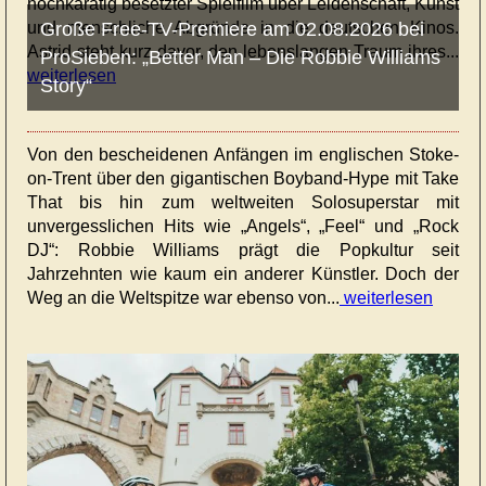
hochkarätig besetzter Spielfilm über Leidenschaft, Kunst
und menschliche Abgründe in die deutschen Kinos.
Große Free-TV-Premiere am 02.08.2026 bei
Astrid steht kurz davor, den lebenslangen Traum ihres...
ProSieben: „Better Man – Die Robbie Williams
weiterlesen
Story“
Von den bescheidenen Anfängen im englischen Stoke-
on-Trent über den gigantischen Boyband-Hype mit Take
That bis hin zum weltweiten Solosuperstar mit
unvergesslichen Hits wie „Angels“, „Feel“ und „Rock
DJ“: Robbie Williams prägt die Popkultur seit
Jahrzehnten wie kaum ein anderer Künstler. Doch der
Weg an die Weltspitze war ebenso von...
weiterlesen