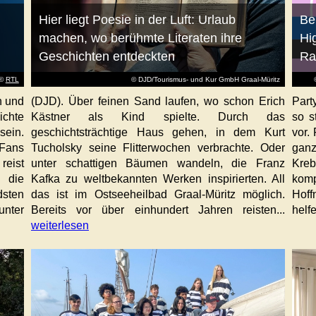
Hier liegt Poesie in der Luft: Urlaub
Be
machen, wo berühmte Literaten ihre
Hi
Geschichten entdeckten
Ra
©
RTL
© DJD/Tourismus- und Kur GmbH Graal-Müritz
n und
(DJD). Über feinen Sand laufen, wo schon Erich
Part
ichte
Kästner als Kind spielte. Durch das
so s
sein.
geschichtsträchtige Haus gehen, in dem Kurt
vor. 
Fans
Tucholsky seine Flitterwochen verbrachte. Oder
gan
eist
unter schattigen Bäumen wandeln, die Franz
Kre
 die
Kafka zu weltbekannten Werken inspirierten. All
kom
sten
das ist im Ostseeheilbad Graal-Müritz möglich.
Hoff
unter
Bereits vor über einhundert Jahren reisten...
helfe
weiterlesen