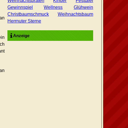
Weihnachtsbraten
Kinder
Festtafel
Gewinnspiel
Wellness
Glühwein
Christbaumschmuck
Weihnachtsbaum
 an
Herrnuter Sterne
Anzeige
ein
ach
ant
 an