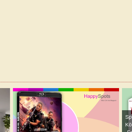
Sp
Kö