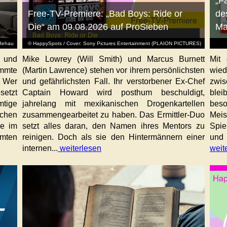
„F
Free-TV-Premiere: „Bad Boys: Ride or
de
Die“ am 09.08.2026 auf ProSieben
Ma
Rehau
© HappySpots / Cover: Sony Pictures Entertainment (PLAION PICTURES)
 und
Mike Lowrey (Will Smith) und Marcus Burnett
Mit 
immte
(Martin Lawrence) stehen vor ihrem persönlichsten
wied
. Wer
und gefährlichsten Fall. Ihr verstorbener Ex-Chef
zwis
etzt
Captain Howard wird posthum beschuldigt,
blei
mtige
jahrelang mit mexikanischen Drogenkartellen
beso
chen
zusammengearbeitet zu haben. Das Ermittler-Duo
Meis
de im
setzt alles daran, den Namen ihres Mentors zu
Spie
mmten
reinigen. Doch als sie den Hintermännern einer
und 
internen...
weiterlesen
weit