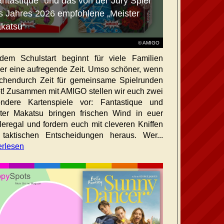
antastique“ und das von der Jury Spiel
s Jahres 2026 empfohlene „Meister
katsu“
© AMIGO
dem Schulstart beginnt für viele Familien
er eine aufregende Zeit. Umso schöner, wenn
chendurch Zeit für gemeinsame Spielrunden
bt! Zusammen mit AMIGO stellen wir euch zwei
ndere Kartenspiele vor: Fantastique und
ter Makatsu bringen frischen Wind in euer
leregal und fordern euch mit cleveren Kniffen
taktischen Entscheidungen heraus. Wer...
erlesen