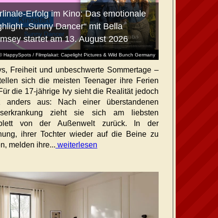
rlinale-Erfolg im Kino: Das emotionale
ghlight „Sunny Dancer“ mit Bella
msey startet am 13. August 2026
© HappySpots / Filmplakat: Capelight Pictures & Wild Bunch Germany
ys, Freiheit und unbeschwerte Sommertage –
tellen sich die meisten Teenager ihre Ferien
Für die 17-jährige Ivy sieht die Realität jedoch
z anders aus: Nach einer überstandenen
bserkrankung zieht sie sich am liebsten
plett von der Außenwelt zurück. In der
nung, ihrer Tochter wieder auf die Beine zu
n, melden ihre...
weiterlesen