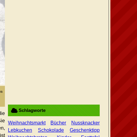
wa
Schlagworte
die
Sie
Weihnachtsmarkt
Bücher
Nussknacker
en,
Lebkuchen
Schokolade
Geschenktipp
st