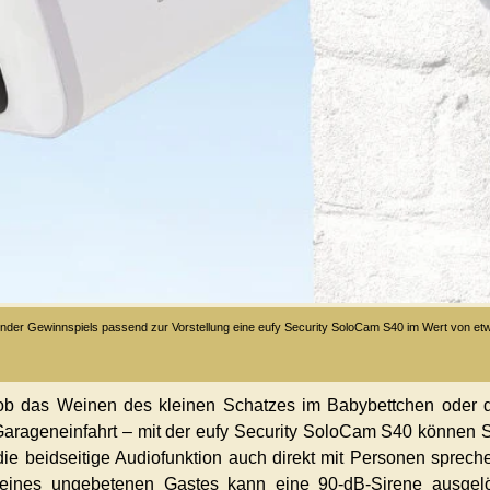
nder Gewinnspiels passend zur Vorstellung eine eufy Security SoloCam S40 im Wert von et
ob das Weinen des kleinen Schatzes im Babybettchen oder 
rageneinfahrt – mit der eufy Security SoloCam S40 können 
die beidseitige Audiofunktion auch direkt mit Personen sprech
eines ungebetenen Gastes kann eine 90-dB-Sirene ausgelö