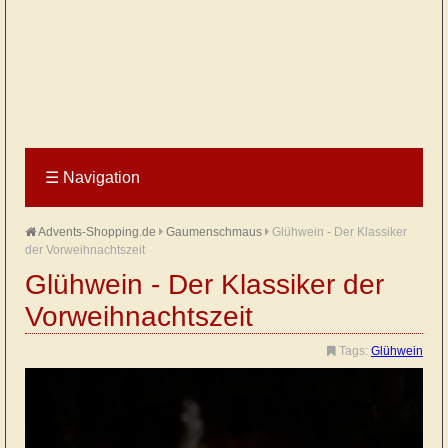
☰
Navigation
Advents-Shopping.de
Gaumenschmaus
Glühwein - Der Klassiker
der Vorweihnachtszeit
Glühwein - Der Klassiker der
Vorweihnachtszeit
Tags:
Glühwein