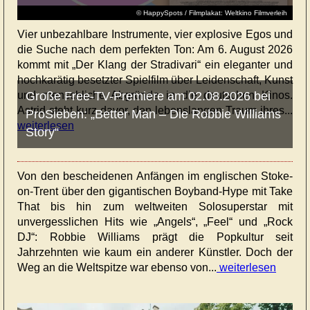
© HappySpots / Filmplakat: Weltkino Filmverleih
Vier unbezahlbare Instrumente, vier explosive Egos und
die Suche nach dem perfekten Ton: Am 6. August 2026
kommt mit „Der Klang der Stradivari“ ein eleganter und
hochkarätig besetzter Spielfilm über Leidenschaft, Kunst
und menschliche Abgründe in die deutschen Kinos.
Große Free-TV-Premiere am 02.08.2026 bei
Astrid steht kurz davor, den lebenslangen Traum ihres...
ProSieben: „Better Man – Die Robbie Williams
weiterlesen
Story“
Von den bescheidenen Anfängen im englischen Stoke-
on-Trent über den gigantischen Boyband-Hype mit Take
That bis hin zum weltweiten Solosuperstar mit
unvergesslichen Hits wie „Angels“, „Feel“ und „Rock
DJ“: Robbie Williams prägt die Popkultur seit
Jahrzehnten wie kaum ein anderer Künstler. Doch der
Weg an die Weltspitze war ebenso von...
weiterlesen