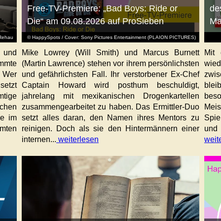
Free-TV-Premiere: „Bad Boys: Ride or
de
Die“ am 09.08.2026 auf ProSieben
Ma
Rehau
© HappySpots / Cover: Sony Pictures Entertainment (PLAION PICTURES)
 und
Mike Lowrey (Will Smith) und Marcus Burnett
Mit 
immte
(Martin Lawrence) stehen vor ihrem persönlichsten
wied
. Wer
und gefährlichsten Fall. Ihr verstorbener Ex-Chef
zwis
etzt
Captain Howard wird posthum beschuldigt,
blei
mtige
jahrelang mit mexikanischen Drogenkartellen
beso
chen
zusammengearbeitet zu haben. Das Ermittler-Duo
Meis
de im
setzt alles daran, den Namen ihres Mentors zu
Spie
mmten
reinigen. Doch als sie den Hintermännern einer
und 
internen...
weiterlesen
weit