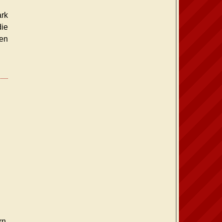
rk
ie
ren
rn.