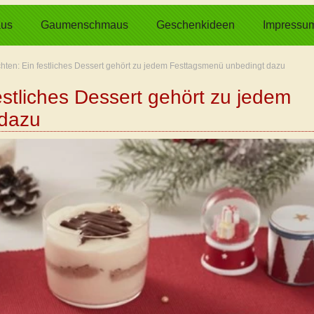
us
Gaumenschmaus
Geschenkideen
Impressu
ten: Ein festliches Dessert gehört zu jedem Festtagsmenü unbedingt dazu
stliches Dessert gehört zu jedem
 dazu