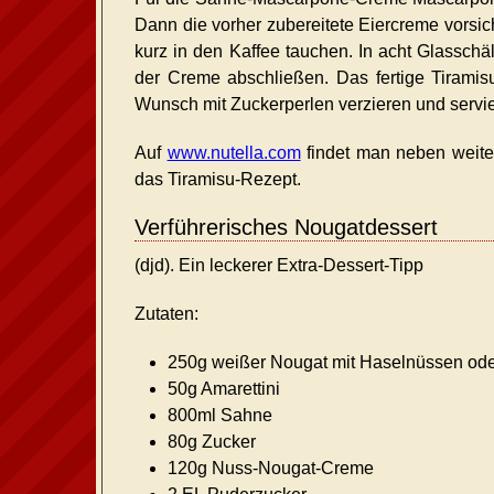
Dann die vorher zubereitete Eiercreme vorsic
kurz in den Kaffee tauchen. In acht Glasschä
der Creme abschließen. Das fertige Tiramis
Wunsch mit Zuckerperlen verzieren und servi
Auf
www.nutella.com
findet man neben weiter
das Tiramisu-Rezept.
Verführerisches Nougatdessert
(djd). Ein leckerer Extra-Dessert-Tipp
Zutaten:
250g weißer Nougat mit Haselnüssen od
50g Amarettini
800ml Sahne
80g Zucker
120g Nuss-Nougat-Creme