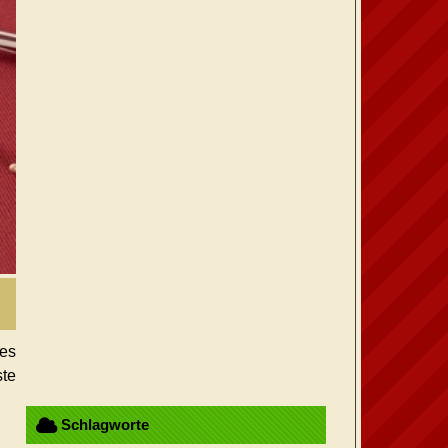
des
ste
Schlagworte