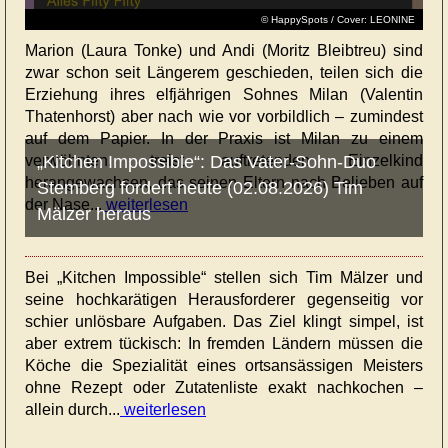
© HappySpots / Cover: LEONINE
Marion (Laura Tonke) und Andi (Moritz Bleibtreu) sind
zwar schon seit Längerem geschieden, teilen sich die
Erziehung ihres elfjährigen Sohnes Milan (Valentin
Thatenhorst) aber nach wie vor vorbildlich – zumindest
auf dem Papier. In der Praxis ist Milan zu einem
verwöhnten, treist auftretenden Einzelkind
„Kitchen Impossible“: Das Vater-Sohn-Duo
herangewachsen, das seinen Eltern nach Belieben auf
Stemberg fordert heute (02.08.2026) Tim
der Nase...
weiterlesen
Mälzer heraus
Bei „Kitchen Impossible“ stellen sich Tim Mälzer und
seine hochkarätigen Herausforderer gegenseitig vor
schier unlösbare Aufgaben. Das Ziel klingt simpel, ist
aber extrem tückisch: In fremden Ländern müssen die
Köche die Spezialität eines ortsansässigen Meisters
ohne Rezept oder Zutatenliste exakt nachkochen –
allein durch...
weiterlesen