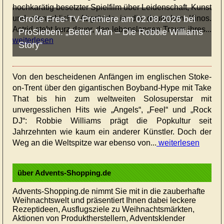
hochkarätig besetzter Spielfilm über Leidenschaft, Kunst
und menschliche Abgründe in die deutschen Kinos.
Große Free-TV-Premiere am 02.08.2026 bei
Astrid steht kurz davor, den lebenslangen Traum ihres...
ProSieben: „Better Man – Die Robbie Williams
weiterlesen
Story“
Von den bescheidenen Anfängen im englischen Stoke-
on-Trent über den gigantischen Boyband-Hype mit Take
That bis hin zum weltweiten Solosuperstar mit
unvergesslichen Hits wie „Angels“, „Feel“ und „Rock
DJ“: Robbie Williams prägt die Popkultur seit
Jahrzehnten wie kaum ein anderer Künstler. Doch der
Weg an die Weltspitze war ebenso von...
weiterlesen
über Advents-Shopping.de
Advents-Shopping.de nimmt Sie mit in die zauberhafte
Weihnachtswelt und präsentiert Ihnen dabei leckere
Rezeptideen, Ausflugsziele zu Weihnachtsmärkten,
Aktionen von Produktherstellern, Adventsklender