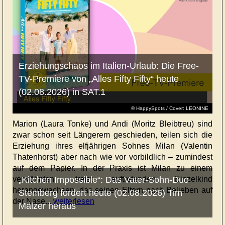
Erziehungschaos im Italien-Urlaub: Die Free-
TV-Premiere von „Alles Fifty Fifty“ heute
(02.08.2026) in SAT.1
© HappySpots / Cover: LEONINE
Marion (Laura Tonke) und Andi (Moritz Bleibtreu) sind
zwar schon seit Längerem geschieden, teilen sich die
Erziehung ihres elfjährigen Sohnes Milan (Valentin
Thatenhorst) aber nach wie vor vorbildlich – zumindest
auf dem Papier. In der Praxis ist Milan zu einem
verwöhnten, treist auftretenden Einzelkind
„Kitchen Impossible“: Das Vater-Sohn-Duo
herangewachsen, das seinen Eltern nach Belieben auf
Stemberg fordert heute (02.08.2026) Tim
der Nase...
weiterlesen
Mälzer heraus