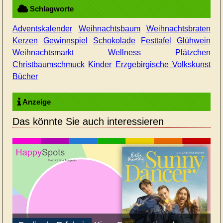
Schlagworte
Adventskalender
Weihnachtsbaum
Weihnachtsbraten
Kerzen
Gewinnspiel
Schokolade
Festtafel
Glühwein
Weihnachtsmarkt
Wellness
Plätzchen
Christbaumschmuck
Kinder
Erzgebirgische Volkskunst
Bücher
Anzeige
Das könnte Sie auch interessieren