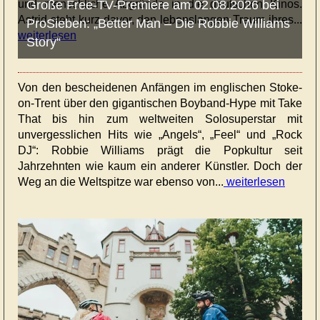
und menschliche Abgründe in die deutschen Kinos.
Große Free-TV-Premiere am 02.08.2026 bei
Astrid steht kurz davor, den lebenslangen Traum ihres...
ProSieben: „Better Man – Die Robbie Williams
weiterlesen
Story“
Von den bescheidenen Anfängen im englischen Stoke-
on-Trent über den gigantischen Boyband-Hype mit Take
That bis hin zum weltweiten Solosuperstar mit
unvergesslichen Hits wie „Angels“, „Feel“ und „Rock
DJ“: Robbie Williams prägt die Popkultur seit
Jahrzehnten wie kaum ein anderer Künstler. Doch der
Weg an die Weltspitze war ebenso von...
weiterlesen