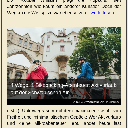
DJ“: Robbie Williams prägt die Popkultur seit
Jahrzehnten wie kaum ein anderer Künstler. Doch der
Weg an die Weltspitze war ebenso von...
weiterlesen
4 Wege, 1 Bikepacking-Abenteuer: Aktivurlaub
auf der Schwäbischen Alb
© DJD/Schwäbische Alb Tourismus
(DJD). Unterwegs sein mit dem maximalen Gefühl von
Freiheit und minimalistischem Gepäck: Wer Aktivurlaub
und kleine Mikroabenteuer liebt, landet heute fast