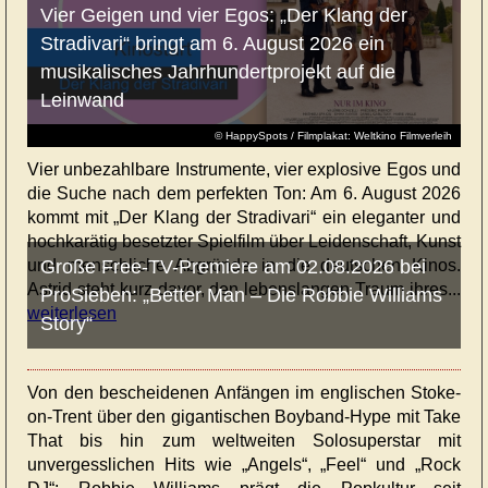
Vier Geigen und vier Egos: „Der Klang der
Stradivari“ bringt am 6. August 2026 ein
musikalisches Jahrhundertprojekt auf die
Leinwand
© HappySpots / Filmplakat: Weltkino Filmverleih
Vier unbezahlbare Instrumente, vier explosive Egos und
die Suche nach dem perfekten Ton: Am 6. August 2026
kommt mit „Der Klang der Stradivari“ ein eleganter und
hochkarätig besetzter Spielfilm über Leidenschaft, Kunst
und menschliche Abgründe in die deutschen Kinos.
Große Free-TV-Premiere am 02.08.2026 bei
Astrid steht kurz davor, den lebenslangen Traum ihres...
ProSieben: „Better Man – Die Robbie Williams
weiterlesen
Story“
Von den bescheidenen Anfängen im englischen Stoke-
on-Trent über den gigantischen Boyband-Hype mit Take
That bis hin zum weltweiten Solosuperstar mit
unvergesslichen Hits wie „Angels“, „Feel“ und „Rock