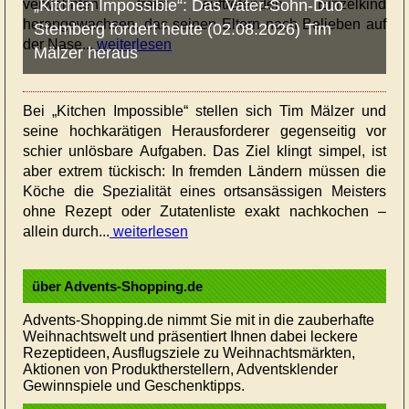
verwöhnten, treist auftretenden Einzelkind
„Kitchen Impossible“: Das Vater-Sohn-Duo
herangewachsen, das seinen Eltern nach Belieben auf
Stemberg fordert heute (02.08.2026) Tim
der Nase...
weiterlesen
Mälzer heraus
Bei „Kitchen Impossible“ stellen sich Tim Mälzer und
seine hochkarätigen Herausforderer gegenseitig vor
schier unlösbare Aufgaben. Das Ziel klingt simpel, ist
aber extrem tückisch: In fremden Ländern müssen die
Köche die Spezialität eines ortsansässigen Meisters
ohne Rezept oder Zutatenliste exakt nachkochen –
allein durch...
weiterlesen
über Advents-Shopping.de
Advents-Shopping.de nimmt Sie mit in die zauberhafte
Weihnachtswelt und präsentiert Ihnen dabei leckere
Rezeptideen, Ausflugsziele zu Weihnachtsmärkten,
Aktionen von Produktherstellern, Adventsklender
Gewinnspiele und Geschenktipps.