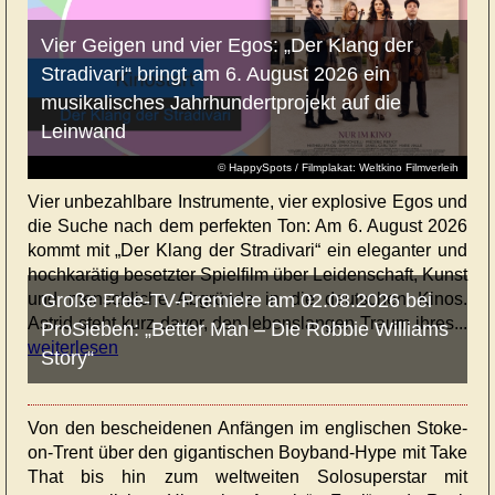
Vier Geigen und vier Egos: „Der Klang der
Stradivari“ bringt am 6. August 2026 ein
musikalisches Jahrhundertprojekt auf die
Leinwand
© HappySpots / Filmplakat: Weltkino Filmverleih
Vier unbezahlbare Instrumente, vier explosive Egos und
die Suche nach dem perfekten Ton: Am 6. August 2026
kommt mit „Der Klang der Stradivari“ ein eleganter und
hochkarätig besetzter Spielfilm über Leidenschaft, Kunst
und menschliche Abgründe in die deutschen Kinos.
Große Free-TV-Premiere am 02.08.2026 bei
Astrid steht kurz davor, den lebenslangen Traum ihres...
ProSieben: „Better Man – Die Robbie Williams
weiterlesen
Story“
Von den bescheidenen Anfängen im englischen Stoke-
on-Trent über den gigantischen Boyband-Hype mit Take
That bis hin zum weltweiten Solosuperstar mit