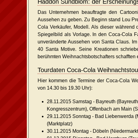
Haddon Sundblom: der Erscheinungs
Das Unternehmen beauftragte den Cartoon
Aussehen zu geben. Zu Beginn stand Lou Pren
Cola Verkäufer, Modell. Als dieser während
Spiegelbild als Vorlage. In den Coca-Cola F
unveränderte Aussehen von Santa Claus. Im
40 Santa Motive. Seine Kreationen schrieb
berühmten Weihnachtsbotschafters schafften e
Tourdaten Coca-Cola Weihnachtstour
Hier kommen die Termine der Coca-Cola Weih
von 14.30 bis 19.30 Uhr):
28.11.2015 Samstag -
Bayreuth
(Bayreuth
Kongresszentrum),
Offenbach am Main
(S
29.11.2015 Sonntag -
Bad Liebenwerda
(
(Marktplatz)
30.11.2015 Montag -
Döbeln
(Niedermarkt