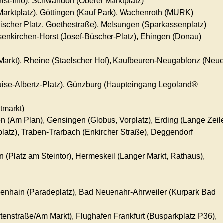
ist-Info),
Schwandorf
(Oberer Marktplatz)
arktplatz),
Göttingen
(Kauf Park),
Wachenroth
(MURK)
ischer Platz, Goethestraße),
Melsungen
(Sparkassenplatz)
senkirchen-Horst
(Josef-Büscher-Platz),
Ehingen (Donau)
arkt),
Rheine
(Staelscher Hof),
Kaufbeuren-Neugablonz
(Neue
ise-Albertz-Platz),
Günzburg
(Haupteingang Legoland®
tmarkt)
en
(Am Plan),
Gensingen
(Globus, Vorplatz),
Erding
(Lange Zeil
platz),
Traben-Trarbach
(Enkircher Straße),
Deggendorf
in
(Platz am Steintor),
Hermeskeil
(Langer Markt, Rathaus),
genhain
(Paradeplatz),
Bad Neuenahr-Ahrweiler
(Kurpark Bad
tenstraße/Am Markt),
Flughafen Frankfurt
(Busparkplatz P36),