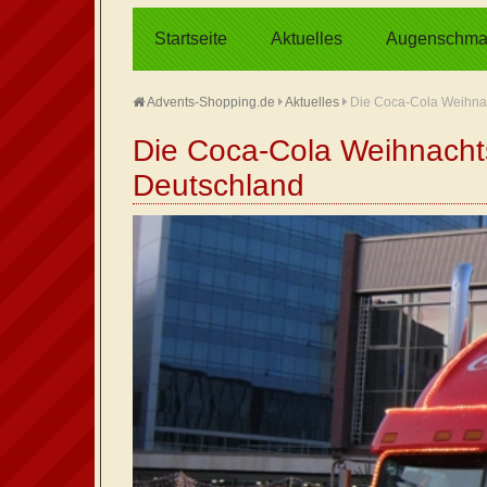
Startseite
Aktuelles
Augenschma
Advents-Shopping.de
Aktuelles
Die Coca-Cola Weihnac
Die Coca-Cola Weihnacht
Deutschland