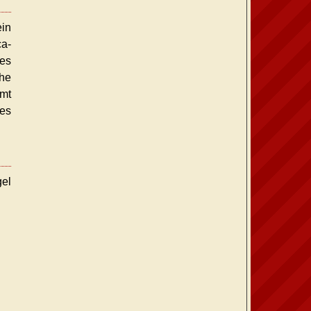
in
ca-
nes
ahe
amt
des
gel