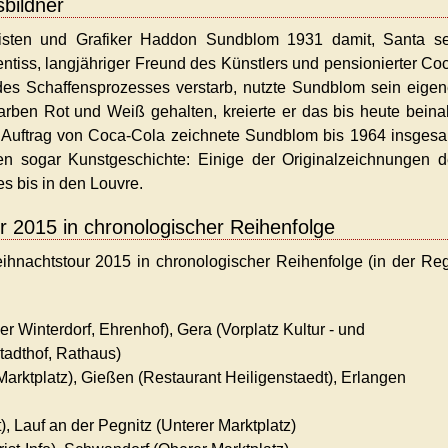
bildner
isten und Grafiker Haddon Sundblom 1931 damit, Santa se
tiss, langjähriger Freund des Künstlers und pensionierter Co
 des Schaffensprozesses verstarb, nutzte Sundblom sein eige
arben Rot und Weiß gehalten, kreierte er das bis heute bein
 Auftrag von Coca-Cola zeichnete Sundblom bis 1964 insges
en sogar Kunstgeschichte: Einige der Originalzeichnungen 
s bis in den Louvre.
 2015 in chronologischer Reihenfolge
nachtstour 2015 in chronologischer Reihenfolge (in der Re
er Winterdorf, Ehrenhof),
Gera
(Vorplatz Kultur - und
tadthof, Rathaus)
Marktplatz),
Gießen
(Restaurant Heiligenstaedt),
Erlangen
),
Lauf an der Pegnitz
(Unterer Marktplatz)