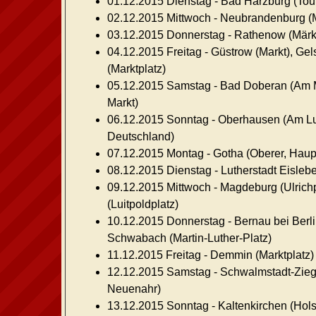
01.12.2015 Dienstag -
Bad Harzburg
(Tour
02.12.2015 Mittwoch -
Neubrandenburg
(M
03.12.2015 Donnerstag -
Rathenow
(Märk
04.12.2015 Freitag -
Güstrow
(Markt),
Gel
(Marktplatz)
05.12.2015 Samstag -
Bad Doberan
(Am M
Markt)
06.12.2015 Sonntag -
Oberhausen
(Am Lu
Deutschland)
07.12.2015 Montag -
Gotha
(Oberer, Haup
08.12.2015 Dienstag -
Lutherstadt Eisleb
09.12.2015 Mittwoch -
Magdeburg
(Ulrich
(Luitpoldplatz)
10.12.2015 Donnerstag -
Bernau bei Berl
Schwabach
(Martin-Luther-Platz)
11.12.2015 Freitag -
Demmin
(Marktplatz)
12.12.2015 Samstag -
Schwalmstadt-Zie
Neuenahr)
13.12.2015 Sonntag -
Kaltenkirchen
(Hols