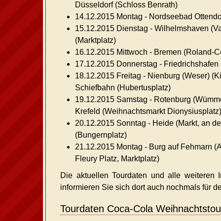
Düsseldorf
(Schloss Benrath)
14.12.2015 Montag -
Nordseebad Ottendo
15.12.2015 Dienstag -
Wilhelmshaven
(Va
(Marktplatz)
16.12.2015 Mittwoch -
Bremen
(Roland-Ce
17.12.2015 Donnerstag -
Friedrichshafen
18.12.2015 Freitag -
Nienburg (Weser)
(Ki
Schiefbahn
(Hubertusplatz)
19.12.2015 Samstag -
Rotenburg (Wümm
Krefeld
(Weihnachtsmarkt Dionysiusplatz
20.12.2015 Sonntag -
Heide
(Markt, an de
(Bungernplatz)
21.12.2015 Montag -
Burg auf Fehmarn
(A
Fleury Platz, Marktplatz)
Die aktuellen Tourdaten und alle weiteren 
informieren Sie sich dort auch nochmals für de
Tourdaten Coca-Cola Weihnachtstour