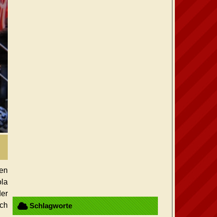
ren
la
er
ach
Schlagworte