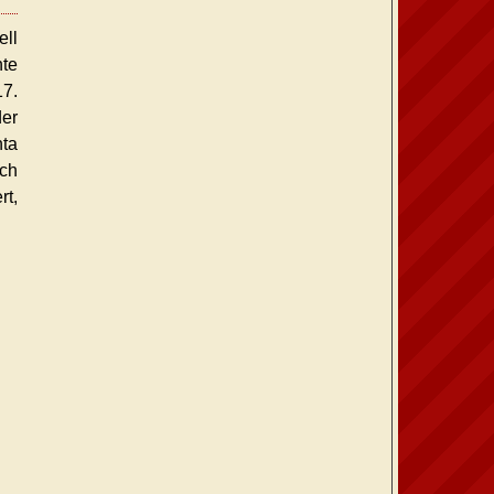
ell
nte
7.
der
nta
och
rt,