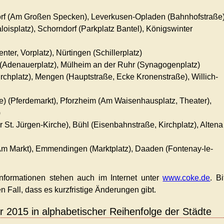
rf
(Am Großen Specken),
Leverkusen-Opladen
(Bahnhofstraße
loisplatz),
Schorndorf
(Parkplatz Bantel),
Königswinter
nter, Vorplatz),
Nürtingen
(Schillerplatz)
(Adenauerplatz),
Mülheim an der Ruhr
(Synagogenplatz)
rchplatz),
Mengen
(Hauptstraße, Ecke Kronenstraße),
Willich-
e)
(Pferdemarkt),
Pforzheim
(Am Waisenhausplatz, Theater),
)
r St. Jürgen-Kirche),
Bühl
(Eisenbahnstraße, Kirchplatz),
Altena
m Markt),
Emmendingen
(Marktplatz),
Daaden
(Fontenay-le-
Informationen stehen auch im Internet unter
www.coke.de
. Bi
n Fall, dass es kurzfristige Änderungen gibt.
 2015 in alphabetischer Reihenfolge der Städte