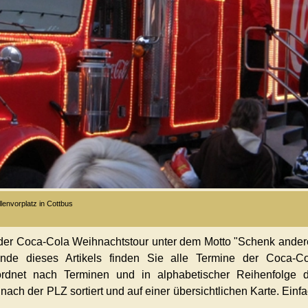
envorplatz in Cottbus
der Coca-Cola Weihnachtstour unter dem Motto "Schenk ande
Ende dieses Artikels finden Sie alle Termine der Coca-Co
rdnet nach Terminen und in alphabetischer Reihenfolge d
nach der PLZ sortiert und auf einer übersichtlichen Karte. Einf