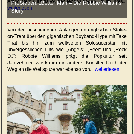
Astrid steht kurz davor, den lebenslangen Traum ihres...
ProSieben: „Better Man – Die Robbie Williams
weiterlesen
Story“
Von den bescheidenen Anfängen im englischen Stoke-
on-Trent über den gigantischen Boyband-Hype mit Take
That bis hin zum weltweiten Solosuperstar mit
unvergesslichen Hits wie „Angels“, „Feel“ und „Rock
DJ“: Robbie Williams prägt die Popkultur seit
Jahrzehnten wie kaum ein anderer Künstler. Doch der
Weg an die Weltspitze war ebenso von...
weiterlesen