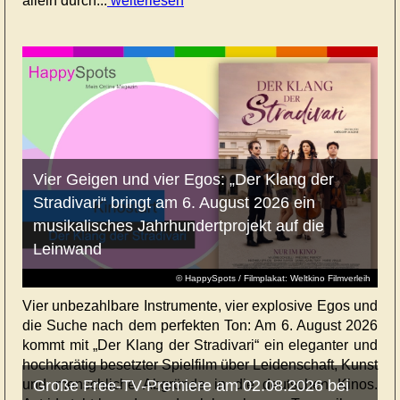
allein durch...
weiterlesen
Vier Geigen und vier Egos: „Der Klang der
Stradivari“ bringt am 6. August 2026 ein
musikalisches Jahrhundertprojekt auf die
Leinwand
© HappySpots / Filmplakat: Weltkino Filmverleih
Vier unbezahlbare Instrumente, vier explosive Egos und
die Suche nach dem perfekten Ton: Am 6. August 2026
kommt mit „Der Klang der Stradivari“ ein eleganter und
hochkarätig besetzter Spielfilm über Leidenschaft, Kunst
und menschliche Abgründe in die deutschen Kinos.
Große Free-TV-Premiere am 02.08.2026 bei