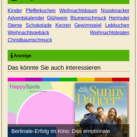
Kinder
Pfefferkuchen
Weihnachtsbaum
Nussknacker
Adventskalender
Glühwein
Blumenschmuck
Herrnuter
Sterne
Schokolade
Kerzen
Gewinnspiel
Lebkuchen
Weihnachtsgebäck
Weihnachtsbraten
Christbaumschmuck
Anzeige
Das könnte Sie auch interessieren
Berlinale-Erfolg im Kino: Das emotionale