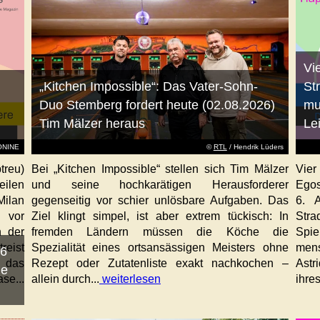
Vi
„Kitchen Impossible“: Das Vater-Sohn-
St
Duo Stemberg fordert heute (02.08.2026)
mu
Tim Mälzer heraus
Le
EONINE
©
RTL
/ Hendrik Lüders
treu)
Bei „Kitchen Impossible“ stellen sich Tim Mälzer
Vier
eilen
und seine hochkarätigen Herausforderer
Egos
Milan
gegenseitig vor schier unlösbare Aufgaben. Das
6. 
 vor
Ziel klingt simpel, ist aber extrem tückisch: In
Stra
n der
fremden Ländern müssen die Köche die
Spi
reist
Spezialität eines ortsansässigen Meisters ohne
mens
26
, das
Rezept oder Zutatenliste exakt nachkochen –
Astr
ie
se...
allein durch...
weiterlesen
ihres