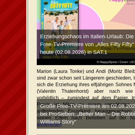
Erziehungschaos im Italien-Urlaub: Die
Free-TV-Premiere von „Alles Fifty Fifty“
heute (02.08.2026) in SAT.1
© HappySpots / Cover: L
Marion (Laura Tonke) und Andi (Moritz Bleib
sind zwar schon seit Längerem geschieden, t
sich die Erziehung ihres elfjährigen Sohnes 
(Valentin Thatenhorst) aber nach wie
vorbildlich – zumindest auf dem Papier. I
Praxis ist Milan zu einem verwöhnten, t
Große Free-TV-Premiere am 02.08.20
auftretenden Einzelkind herangewachsen
bei ProSieben: „Better Man – Die Robb
seinen Eltern nach Belieben auf der Na
Williams Story“
weiterlesen