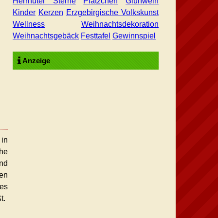
Herrnuter Sterne
Plätzchen
Glühwein
Kinder
Kerzen
Erzgebirgische Volkskunst
Wellness
Weihnachtsdekoration
Weihnachtsgebäck
Festtafel
Gewinnspiel
Anzeige
 in
he
ind
den
nes
t.