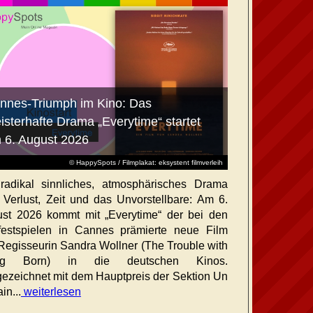
nnes-Triumph im Kino: Das
isterhafte Drama „Everytime“ startet
 6. August 2026
© HappySpots / Filmplakat: eksystent filmverleih
radikal sinnliches, atmosphärisches Drama
 Verlust, Zeit und das Unvorstellbare: Am 6.
st 2026 kommt mit „Everytime“ der bei den
festspielen in Cannes prämierte neue Film
Regisseurin Sandra Wollner (The Trouble with
ng Born) in die deutschen Kinos.
ezeichnet mit dem Hauptpreis der Sektion Un
in...
weiterlesen