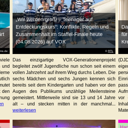
„Wir werden groß! – Teenager auf
Entdeckungskurs“: Konflikte, Regeln und
Da
rt
Zusammenhalt im Staffel-Finale heute
fü
(04.08.2026) auf VOX
Kr
ems.de
©
RTL
viele
Das einzigartige VOX-Generationenprojekt
(DJD
s und
begleitet zwölf Jugendliche nun schon seit einem
eig
erne
vollen Jahrzehnt auf ihrem Weg durchs Leben. Die
per
tlich
sechs Mädchen und sechs Jungen kennen sich
Ein
mutet
bereits seit dem Kindergarten und haben vor den
pas
t den
Augen des Publikums unzählige Meilensteine
Aufm
anung
gemeistert. Mittlerweile sind sie 13 und 14 Jahre
vor 
en
alt – und stecken mitten in der manchmal...
Inha
weiterlesen
Mater