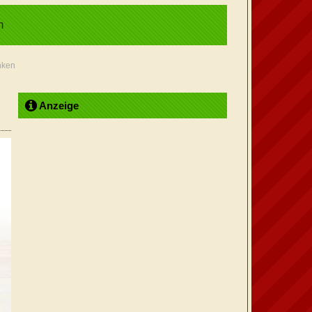
m
nken
Anzeige