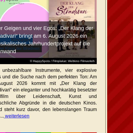
er Geigen und vier Egos: „Der Klang der
radivari“ bringt am 6. August 2026 ein
sikalisches Jahrhundertprojekt auf die
inwand
© HappySpots / Filmplakat: Weltkino Filmverleih
 unbezahlbare Instrumente, vier explosive
 und die Suche nach dem perfekten Ton: Am
August 2026 kommt mit „Der Klang der
divari“ ein eleganter und hochkarätig besetzter
elfilm über Leidenschaft, Kunst und
chliche Abgründe in die deutschen Kinos.
id steht kurz davor, den lebenslangen Traum
...
weiterlesen