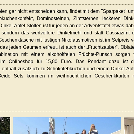
en gar nicht entscheiden kann, findet mit dem "Sparpaket" un
uchenkonfekt, Dominosteinen, Zimtsternen, leckeren Dinke
nkel-Apfel-Stollen ist für jeden an der Adventstafel etwas dab
sondern das wertvollere Dinkelmehl und statt Cassiazimt 
Geschenktasche mit lustigen Nikolausmotiven ist im Setpreis 
das jeden Gaumen erfreut, ist auch der „Fruchtzauber“. Oblat
ination mit einem alkoholfreien Früchte-Punsch sorgen f
h im Onlineshop für 15,80 Euro. Das Pendant dazu ist d
 enthält zusätzlich zu Schokolebkuchen und einem Dinkel-Apf
Beide Sets kommen im weihnachtlichen Geschenkkarton m