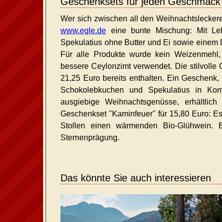
Geschenksets für jeden Geschmack
Wer sich zwischen all den Weihnachtsleckerei
www.egle.de
eine bunte Mischung: Mit Lebk
Spekulatius ohne Butter und Ei sowie einem Di
Für alle Produkte wurde kein Weizenmehl, 
bessere Ceylonzimt verwendet. Die stilvolle 
21,25 Euro bereits enthalten. Ein Geschenk, 
Schokolebkuchen und Spekulatius in Komb
ausgiebige Weihnachtsgenüsse, erhältlic
Geschenkset "Kaminfeuer" für 15,80 Euro: Es
Stollen einen wärmenden Bio-Glühwein. 
Sternenprägung.
Das könnte Sie auch interessieren