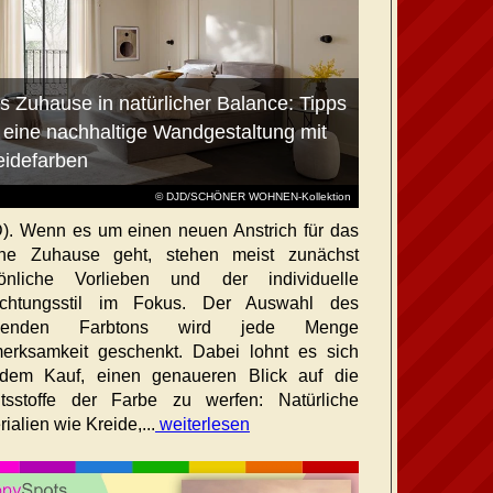
s Zuhause in natürlicher Balance: Tipps
r eine nachhaltige Wandgestaltung mit
eidefarben
© DJD/SCHÖNER WOHNEN-Kollektion
). Wenn es um einen neuen Anstrich für das
ene Zuhause geht, stehen meist zunächst
sönliche Vorlieben und der individuelle
richtungsstil im Fokus. Der Auswahl des
senden Farbtons wird jede Menge
erksamkeit geschenkt. Dabei lohnt es sich
dem Kauf, einen genaueren Blick auf die
ltsstoffe der Farbe zu werfen: Natürliche
ialien wie Kreide,...
weiterlesen