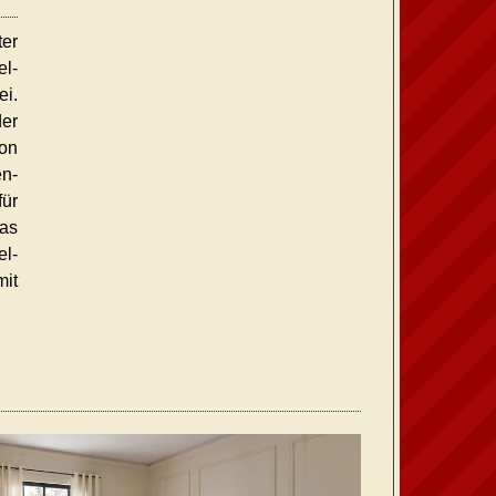
ter
l-
ei.
der
von
en-
ür
as
el-
it