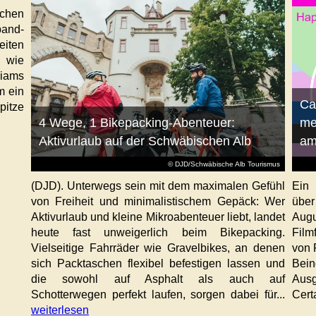
schen
band-
iten
 wie
liams
m ein
Ca
pitze
4 Wege, 1 Bikepacking-Abenteuer:
me
Aktivurlaub auf der Schwäbischen Alb
am
© DJD/Schwäbische Alb Tourismus
(DJD). Unterwegs sein mit dem maximalen Gefühl
Ein 
von Freiheit und minimalistischem Gepäck: Wer
über
Aktivurlaub und kleine Mikroabenteuer liebt, landet
Augu
heute fast unweigerlich beim Bikepacking.
Film
Vielseitige Fahrräder wie Gravelbikes, an denen
von 
sich Packtaschen flexibel befestigen lassen und
Bei
die sowohl auf Asphalt als auch auf
Ausg
Schotterwegen perfekt laufen, sorgen dabei für...
Certa
weiterlesen