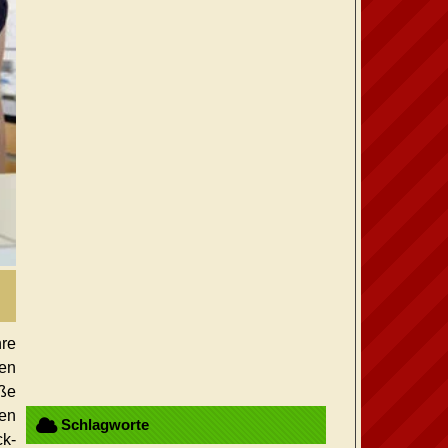
hre
gen
üße
hen
Schlagworte
ck-