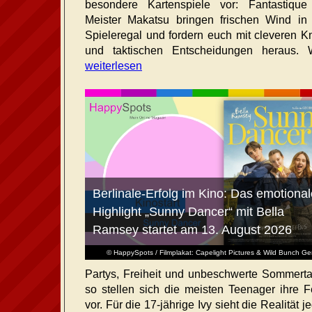
besondere Kartenspiele vor: Fantastiqu
Meister Makatsu bringen frischen Wind in
Spieleregal und fordern euch mit cleveren Kn
und taktischen Entscheidungen heraus. W
weiterlesen
Berlinale-Erfolg im Kino: Das emotional
Highlight „Sunny Dancer“ mit Bella
Ramsey startet am 13. August 2026
© HappySpots / Filmplakat: Capelight Pictures & Wild Bunch G
Partys, Freiheit und unbeschwerte Sommert
so stellen sich die meisten Teenager ihre F
vor. Für die 17-jährige Ivy sieht die Realität 