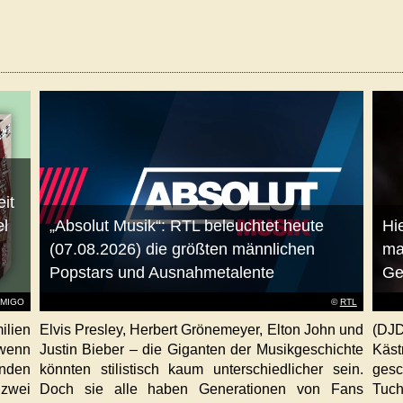
it
el
„Absolut Musik“: RTL beleuchtet heute
Hie
(07.08.2026) die größten männlichen
ma
Popstars und Ausnahmetalente
Ge
AMIGO
©
RTL
ilien
Elvis Presley, Herbert Grönemeyer, Elton John und
(DJD
 wenn
Justin Bieber – die Giganten der Musikgeschichte
Käs
unden
könnten stilistisch kaum unterschiedlicher sein.
gesc
 zwei
Doch sie alle haben Generationen von Fans
Tuch