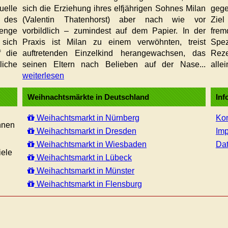
elle
sich die Erziehung ihres elfjährigen Sohnes Milan
gege
 des
(Valentin Thatenhorst) aber nach wie vor
Ziel
enge
vorbildlich – zumindest auf dem Papier. In der
fre
 sich
Praxis ist Milan zu einem verwöhnten, treist
Spez
f die
auftretenden Einzelkind herangewachsen, das
Reze
liche
seinen Eltern nach Belieben auf der Nase...
allei
weiterlesen
Weihnachtsmärkte in Deutschland
Inf
Weihachtsmarkt in Nürnberg
Kon
hnen
Weihachtsmarkt in Dresden
Im
Weihachtsmarkt in Wiesbaden
Dat
iele
Weihachtsmarkt in Lübeck
Weihachtsmarkt in Münster
Weihachtsmarkt in Flensburg