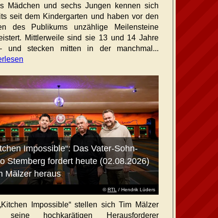
hs Mädchen und sechs Jungen kennen sich
its seit dem Kindergarten und haben vor den
en des Publikums unzählige Meilensteine
istert. Mittlerweile sind sie 13 und 14 Jahre
– und stecken mitten in der manchmal...
erlesen
itchen Impossible“: Das Vater-Sohn-
o Stemberg fordert heute (02.08.2026)
m Mälzer heraus
©
RTL
/ Hendrik Lüders
„Kitchen Impossible“ stellen sich Tim Mälzer
 seine hochkarätigen Herausforderer