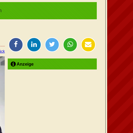
m
äck
Anzeige