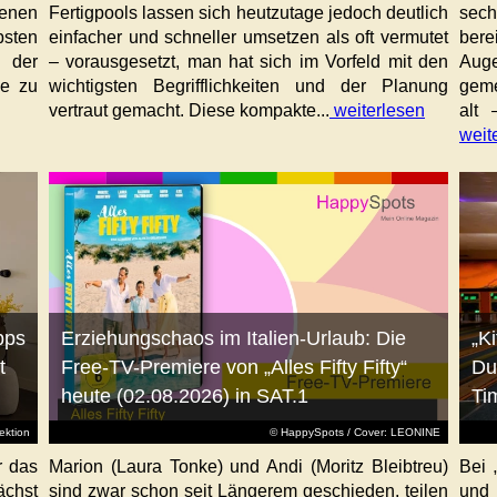
enen
Fertigpools lassen sich heutzutage jedoch deutlich
sec
sten
einfacher und schneller umsetzen als oft vermutet
bere
 der
– vorausgesetzt, man hat sich im Vorfeld mit den
Aug
ne zu
wichtigsten Begrifflichkeiten und der Planung
geme
vertraut gemacht. Diese kompakte...
weiterlesen
alt 
weit
pps
Erziehungschaos im Italien-Urlaub: Die
„K
t
Free-TV-Premiere von „Alles Fifty Fifty“
Du
heute (02.08.2026) in SAT.1
Ti
ktion
© HappySpots / Cover: LEONINE
r das
Marion (Laura Tonke) und Andi (Moritz Bleibtreu)
Bei 
chst
sind zwar schon seit Längerem geschieden, teilen
und