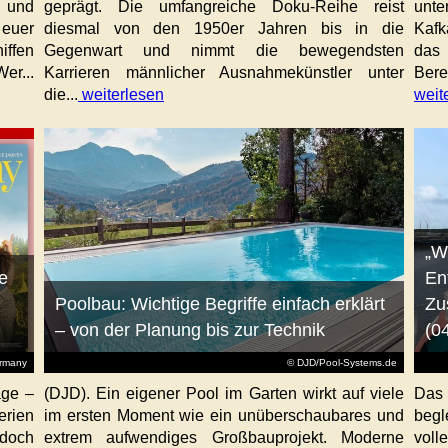
e und
geprägt. Die umfangreiche Doku-Reihe reist
unt
 euer
diesmal von den 1950er Jahren bis in die
Kafk
iffen
Gegenwart und nimmt die bewegendsten
das 
er...
Karrieren männlicher Ausnahmekünstler unter
Bere
die...
weiterlesen
weit
„W
e
En
Poolbau: Wichtige Begriffe einfach erklärt
Zu
– von der Planung bis zur Technik
(0
ermany
© DJD/Pool-Systems.de
age –
(DJD). Ein eigener Pool im Garten wirkt auf viele
Das
erien
im ersten Moment wie ein unüberschaubares und
begl
jedoch
extrem aufwendiges Großbauprojekt. Moderne
voll