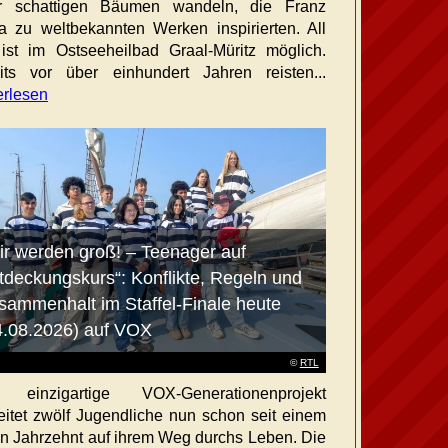
er schattigen Bäumen wandeln, die Franz
a zu weltbekannten Werken inspirierten. All
ist im Ostseeheilbad Graal-Müritz möglich.
its vor über einhundert Jahren reisten...
erlesen
ir werden groß! – Teenager auf
tdeckungskurs“: Konflikte, Regeln und
sammenhalt im Staffel-Finale heute
4.08.2026) auf VOX
©
RTL
 einzigartige VOX-Generationenprojekt
eitet zwölf Jugendliche nun schon seit einem
en Jahrzehnt auf ihrem Weg durchs Leben. Die