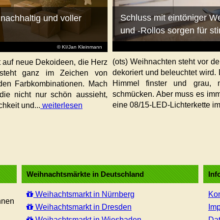
Schluss mit eintöniger 
nachhaltig und voller
und -Rollos sorgen für 
© KI/Jan Kleinmann
(ots) Weihnachten steht vor der
st auf neue Dekoideen, die Herz
dekoriert und beleuchtet wird
steht ganz im Zeichen von
Himmel finster und grau,
enden Farbkombinationen. Mach
schmücken. Aber muss es imm
die nicht nur schön aussieht,
eine 08/15-LED-Lichterkette im
hkeit und...
weiterlesen
Weihnachtsmärkte in Deutschland
Inf
Weihachtsmarkt in Nürnberg
Kon
hnen
Weihachtsmarkt in Dresden
Im
Weihachtsmarkt in Wiesbaden
Dat