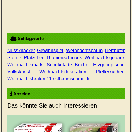
Schlagworte
Nussknacker
Gewinnspiel
Weihnachtsbaum
Herrnuter
Sterne
Plätzchen
Blumenschmuck
Weihnachtsgebäck
Weihnachtsmarkt
Schokolade
Bücher
Erzgebirgische
Volkskunst
Weihnachtsdekoration
Pfefferkuchen
Weihnachtsbraten
Christbaumschmuck
Anzeige
Das könnte Sie auch interessieren