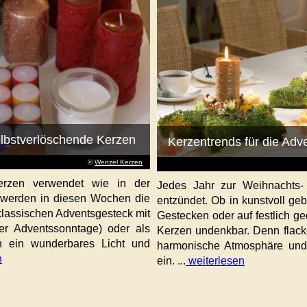
elbstverlöschende Kerzen
Kerzentrends für die Adv
©
Wenzel Kerzen
erzen verwendet wie in der
Jedes Jahr zur Weihnachts-
e werden in diesen Wochen die
entzündet. Ob in kunstvoll g
 klassischen Adventsgesteck mit
Gestecken oder auf festlich ge
ier Adventssonntage) oder als
Kerzen undenkbar. Denn flack
n ein wunderbares Licht und
harmonische Atmosphäre und 
n
ein. ...
weiterlesen