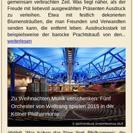
gemeinsam verbrachten Zeit. Was liegt näher, als der
Freude mit liebevoll ausgewählten Präsenten Ausdruck
zu verleihen. Etwa mit festlich dekorierten
Blumensträußen, die man Freunden und Verwandten
senden kann, die entfernt leben. Ausdrucksstark ist
beispielsweise der barocke Prachtstrauß von den...
weiterlesen
Zu Weihnachten Musik verschenken: Fünf
Orchester von Weltrang spielen 2015 in der
Kölner Philharmonie
© djd/KölnMusik GmbH/Matthias Muff
(djd/pt). Was haben das New York Philharmonic, die