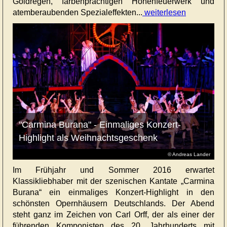
Goldregen, farbenprächtigen Höhenfeuerwerk und
atemberaubenden Spezialeffekten...
weiterlesen
"Carmina Burana" - Einmaliges Konzert-
Highlight als Weihnachtsgeschenk
© Andreas Lander
Im Frühjahr und Sommer 2016 erwartet
Klassikliebhaber mit der szenischen Kantate „Carmina
Burana“ ein einmaliges Konzert-Highlight in den
schönsten Opernhäusern Deutschlands. Der Abend
steht ganz im Zeichen von Carl Orff, der als einer der
führenden Komponisten des 20. Jahrhunderts mit